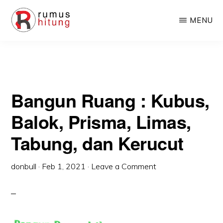
Skip
Skip
MENU
to
to
main
primary
RUMUSHITUNG.COM
Rumus
content
sidebar
Matematika,
Fisika,
Bangun Ruang : Kubus,
Kimia,
Biologi,
Balok, Prisma, Limas,
dan
Tabung, dan Kerucut
Excel
donbull
·
Feb 1, 2021
·
Leave a Comment