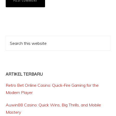
Primary
Search
Sidebar
this
website
ARTIKEL TERBARU
Retro Bet Online Casino: Quick‑Fire Gaming for the
Modern Player
Auwin88 Casino: Quick Wins, Big Thrills, and Mobile
Mastery