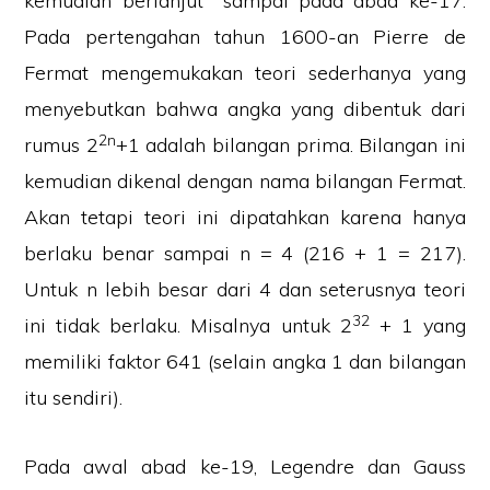
kemudian berlanjut sampai pada abad ke-17.
Pada pertengahan tahun 1600-an Pierre de
Fermat mengemukakan teori sederhanya yang
menyebutkan bahwa angka yang dibentuk dari
2n
rumus 2
+1 adalah bilangan prima. Bilangan ini
kemudian dikenal dengan nama bilangan Fermat.
Akan tetapi teori ini dipatahkan karena hanya
berlaku benar sampai n = 4 (216 + 1 = 217).
Untuk n lebih besar dari 4 dan seterusnya teori
32
ini tidak berlaku. Misalnya untuk 2
+ 1 yang
memiliki faktor 641 (selain angka 1 dan bilangan
itu sendiri).
PRIVACY POLICY
DISCLAIMER
PARTNER
KONTAK KAMI
Pada awal abad ke-19, Legendre dan Gauss