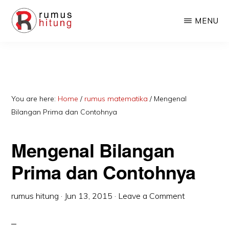
Skip
Skip
MENU
to
to
main
primary
RUMUSHITUNG.COM
Rumus
content
sidebar
Matematika,
Fisika,
Kimia,
You are here:
Home
/
rumus matematika
/
Mengenal
Bilangan Prima dan Contohnya
Biologi,
dan
Mengenal Bilangan
Excel
Prima dan Contohnya
rumus hitung
·
Jun 13, 2015
·
Leave a Comment