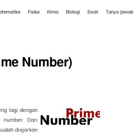
atematika
Fisika
Kimia
Biologi
Excel
Tanya Jawab
rime Number)
ing lagi dengan
 number. Dari
sudah diajarkan