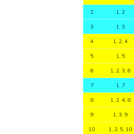
2
1, 2
3
1, 3
4
1, 2, 4
5
1, 5
6
1, 2, 3, 6
7
1, 7
8
1, 2, 4, 8
9
1, 3, 9
10
1, 2, 5, 10