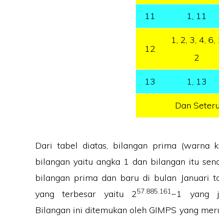
11
1, 11
1, 2, 3, 4, 6,
12
2
13
1, 13
Dan Seteru
Dari tabel diatas, bilangan prima (warna 
bilangan yaitu angka 1 dan bilangan itu send
bilangan prima dan baru di bulan Januari 
57.885.161
yang terbesar yaitu 2
−1 yang j
Bilangan ini ditemukan oleh GIMPS yang mer