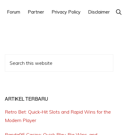
Show
Forum
Partner
Privacy Policy
Disclaimer
Search
Primary
Search
Sidebar
this
website
ARTIKEL TERBARU
Retro Bet: Quick‑Hit Slots and Rapid Wins for the
Modern Player
Panda95 Casino: Quick Play, Big Wins, and