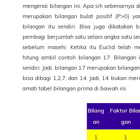
mengenai bilangan ini. Apa sih sebenarnya de
merupakan bilangan bulat positif (P>0) ya
bilangan itu sendiri. Bisa juga dikatakan 
pembagi berjumlah satu selain angka satu se
sebelum masehi. Ketika itu Euclid telah m
hitung ambil contoh bilangan 17. Bilangan 
sendiri. Jadi, bilangan 17 merupakan bilanga
bisa dibagi 1,2,7, dan 14. Jadi, 14 bukan m
amati tabel bilangan prima di bawah ini.
Bilang
Faktor Bila
an
gan
1
1