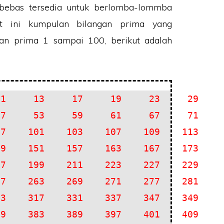
bebas tersedia untuk berlomba-lommba
ut ini kumpulan bilangan prima yang
an prima 1 sampai 100, berikut adalah
1     13     17     19     23     29 

7     53     59     61     67     71 

7    101    103    107    109    113 

9    151    157    163    167    173 

7    199    211    223    227    229 

7    263    269    271    277    281 

3    317    331    337    347    349 

9    383    389    397    401    409 
