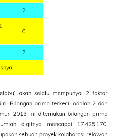
2
 1
6
2
snya….
kelabu) akan selalu mempunyai 2 faktor
iri. Bilangan prima terkecil adalah 2 dan
tahun 2013 ini ditemukan bilangan prima
umlah digitnya mencapai 17.425.170.
upakan sebuah proyek kolaborasi relawan