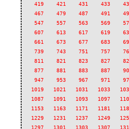
    419    421    431    433    43
    467    479    487    491    49
    547    557    563    569    57
    607    613    617    619    63
    661    673    677    683    69
    739    743    751    757    76
    811    821    823    827    82
    877    881    883    887    90
    947    953    967    971    97
   1019   1021   1031   1033   103
   1087   1091   1093   1097   110
   1153   1163   1171   1181   118
   1229   1231   1237   1249   125
   1297   1301   1303   1307   131