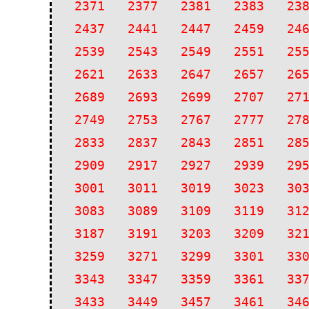
   2371   2377   2381   2383   238
   2437   2441   2447   2459   246
   2539   2543   2549   2551   255
   2621   2633   2647   2657   265
   2689   2693   2699   2707   271
   2749   2753   2767   2777   278
   2833   2837   2843   2851   285
   2909   2917   2927   2939   295
   3001   3011   3019   3023   303
   3083   3089   3109   3119   312
   3187   3191   3203   3209   321
   3259   3271   3299   3301   330
   3343   3347   3359   3361   337
   3433   3449   3457   3461   346