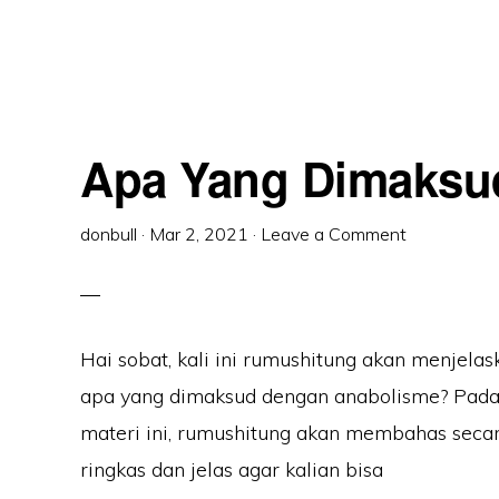
Apa Yang Dimaksu
donbull
·
Mar 2, 2021
·
Leave a Comment
Hai sobat, kali ini rumushitung akan menjelas
apa yang dimaksud dengan anabolisme? Pad
materi ini, rumushitung akan membahas seca
ringkas dan jelas agar kalian bisa