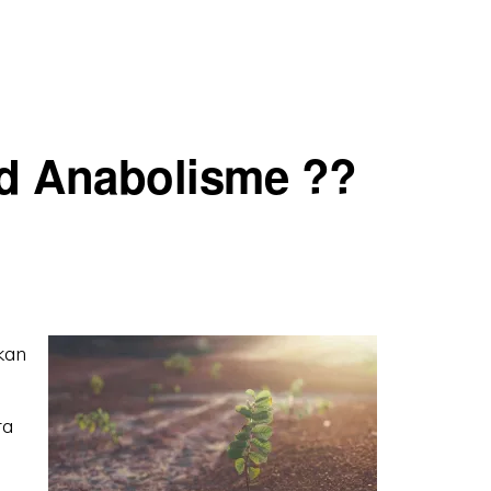
d Anabolisme ??
kan
a
ra