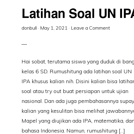
Latihan Soal UN I
donbull
·
May 1, 2021
·
Leave a Comment
Hai sobat, terutama siswa yang duduk di ban
kelas 6 SD. Rumushitung ada latihan soal UN
IPA khusus kalian nih. Disini kalian bisa latiha
soal atau try out buat persiapan untuk ujian
nasional. Dan ada juga pembahasannya supa
kalian yang kesulitan bisa melihat jawabanny
Mapel yang diujikan ada IPA, matematika, da
bahasa Indonesia. Namun, rumushitung […]