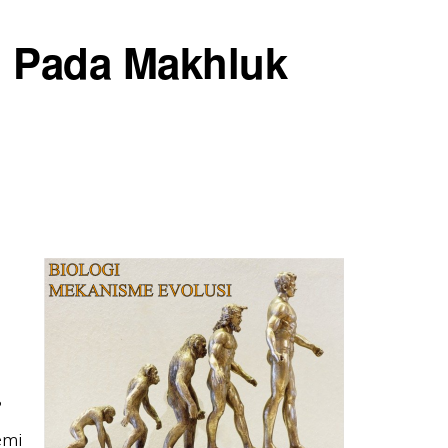
 Pada Makhluk
?
emi