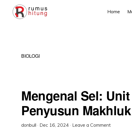
Skip
Skip
Skip
Home
M
to
to
to
primary
main
primary
RUMUSHITUNG.COM
Rumus
navigation
content
sidebar
Matematika,
Fisika,
BIOLOGI
Kimia,
Biologi,
dan
Excel
Mengenal Sel: Unit 
Penyusun Makhluk
donbull
·
Dec 16, 2024
·
Leave a Comment