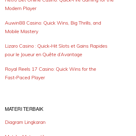
Modern Player
Auwin88 Casino: Quick Wins, Big Thrills, and
Mobile Mastery
Lizaro Casino : Quick‑Hit Slots et Gains Rapides
pour le Joueur en Quête d’Avantage
Royal Reels 17 Casino: Quick Wins for the
Fast‑Paced Player
MATERI TERBAIK
Diagram Lingkaran