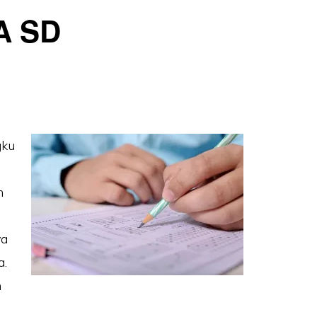
PA SD
gku
n
ya
a.
n