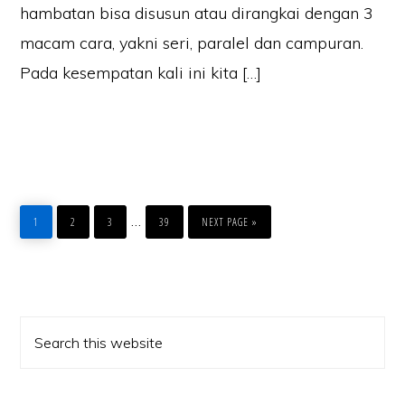
hambatan bisa disusun atau dirangkai dengan 3
macam cara, yakni seri, paralel dan campuran.
Pada kesempatan kali ini kita […]
PAGE
PAGE
PAGE
PAGE
…
1
2
3
39
NEXT PAGE »
Primary
Search
Sidebar
this
website