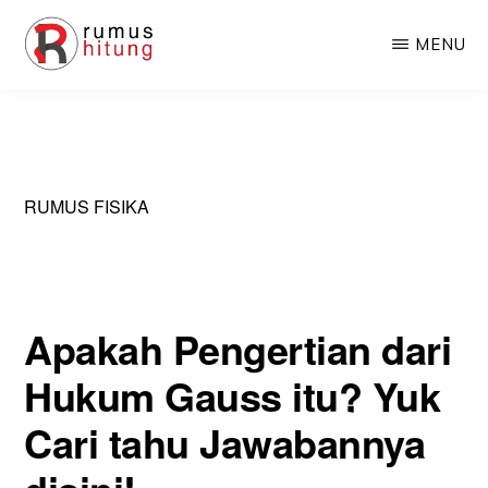
Skip
Skip
MENU
to
to
main
primary
RUMUSHITUNG.COM
Rumus
content
sidebar
Matematika,
Fisika,
RUMUS FISIKA
Kimia,
Biologi,
dan
Excel
Apakah Pengertian dari
Hukum Gauss itu? Yuk
Cari tahu Jawabannya