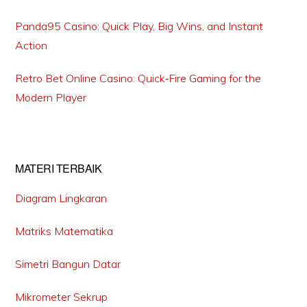
Panda95 Casino: Quick Play, Big Wins, and Instant
Action
Retro Bet Online Casino: Quick‑Fire Gaming for the
Modern Player
MATERI TERBAIK
Diagram Lingkaran
Matriks Matematika
Simetri Bangun Datar
Mikrometer Sekrup