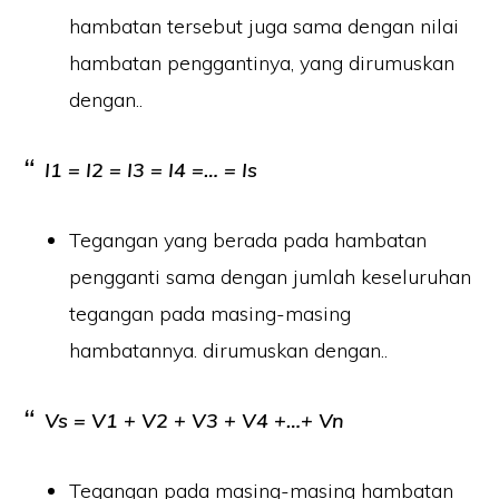
hambatan tersebut juga sama dengan nilai
hambatan penggantinya, yang dirumuskan
dengan..
I1 = I2 = I3 = I4 =… = Is
Tegangan yang berada pada hambatan
pengganti sama dengan jumlah keseluruhan
tegangan pada masing-masing
hambatannya. dirumuskan dengan..
Vs = V1 + V2 + V3 + V4 +…+ Vn
Tegangan pada masing-masing hambatan