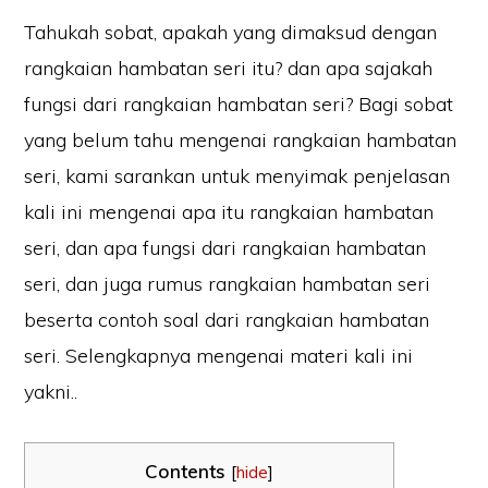
Tahukah sobat, apakah yang dimaksud dengan
rangkaian hambatan seri itu? dan apa sajakah
fungsi dari rangkaian hambatan seri? Bagi sobat
yang belum tahu mengenai rangkaian hambatan
seri, kami sarankan untuk menyimak penjelasan
kali ini mengenai apa itu rangkaian hambatan
seri, dan apa fungsi dari rangkaian hambatan
seri, dan juga rumus rangkaian hambatan seri
beserta contoh soal dari rangkaian hambatan
seri. Selengkapnya mengenai materi kali ini
yakni..
Contents
[
hide
]