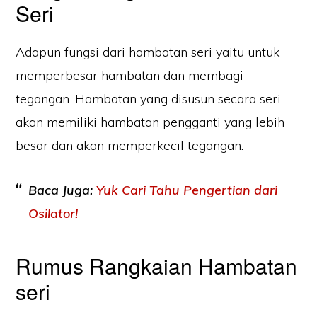
Seri
Adapun fungsi dari hambatan seri yaitu untuk
memperbesar hambatan dan membagi
tegangan. Hambatan yang disusun secara seri
akan memiliki hambatan pengganti yang lebih
besar dan akan memperkecil tegangan.
Baca Juga:
Yuk Cari Tahu Pengertian dari
Osilator!
Rumus Rangkaian Hambatan
seri