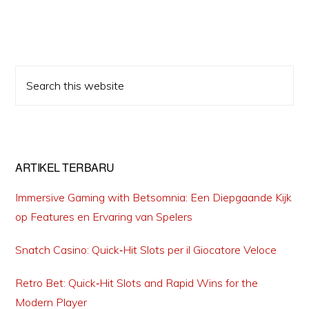
Primary
Search
Sidebar
this
website
ARTIKEL TERBARU
Immersive Gaming with Betsomnia: Een Diepgaande Kijk
op Features en Ervaring van Spelers
Snatch Casino: Quick‑Hit Slots per il Giocatore Veloce
Retro Bet: Quick‑Hit Slots and Rapid Wins for the
Modern Player