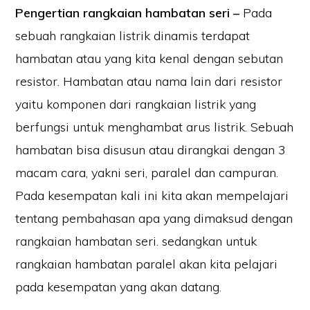
Pengertian rangkaian hambatan seri –
Pada
sebuah rangkaian listrik dinamis terdapat
hambatan atau yang kita kenal dengan sebutan
resistor. Hambatan atau nama lain dari resistor
yaitu komponen dari rangkaian listrik yang
berfungsi untuk menghambat arus listrik. Sebuah
hambatan bisa disusun atau dirangkai dengan 3
macam cara, yakni seri, paralel dan campuran.
Pada kesempatan kali ini kita akan mempelajari
tentang pembahasan apa yang dimaksud dengan
rangkaian hambatan seri. sedangkan untuk
rangkaian hambatan paralel akan kita pelajari
pada kesempatan yang akan datang.