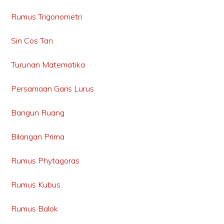
Rumus Trigonometri
Sin Cos Tan
Turunan Matematika
Persamaan Garis Lurus
Bangun Ruang
Bilangan Prima
Rumus Phytagoras
Rumus Kubus
Rumus Balok