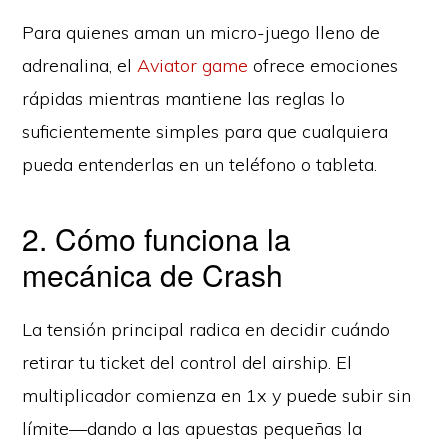
Para quienes aman un micro-juego lleno de
adrenalina, el
Aviator game
ofrece emociones
rápidas mientras mantiene las reglas lo
suficientemente simples para que cualquiera
pueda entenderlas en un teléfono o tableta.
2. Cómo funciona la
mecánica de Crash
La tensión principal radica en decidir cuándo
retirar tu ticket del control del airship. El
multiplicador comienza en 1x y puede subir sin
límite—dando a las apuestas pequeñas la