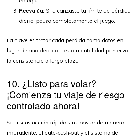
enfoque.
Reevalúa:
Si alcanzaste tu límite de pérdida
diario, pausa completamente el juego.
La clave es tratar cada pérdida como datos en
lugar de una derrota—esta mentalidad preserva
la consistencia a largo plazo.
10. ¿Listo para volar?
¡Comienza tu viaje de riesgo
controlado ahora!
Si buscas acción rápida sin apostar de manera
imprudente, el auto‑cash‑out y el sistema de