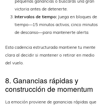
pequeñas ganancias o buscarás una gran
victoria antes de detenerte.
Intervalos de tiempo:
Juega en bloques de
tiempo—15 minutos activos, cinco minutos
de descanso—para mantenerte alerta.
Esta cadencia estructurada mantiene tu mente
clara al decidir si mantener o retirar en medio
del vuelo.
8. Ganancias rápidas y
construcción de momentum
La emoción proviene de ganancias rápidas que