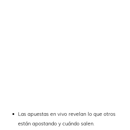
Las apuestas en vivo revelan lo que otros
están apostando y cuándo salen.