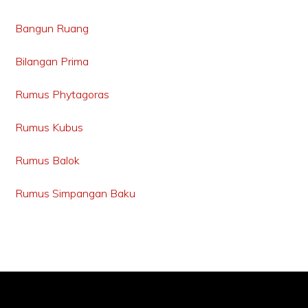
Bangun Ruang
Bilangan Prima
Rumus Phytagoras
Rumus Kubus
Rumus Balok
Rumus Simpangan Baku