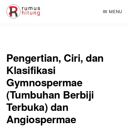
Skip
Skip
Angiospermae (Tumbuhan Berbiji Tertutup)
MENU
to
to
main
primary
RUMUSHITUNG.COM
Rumus
content
sidebar
Matematika,
Fisika,
Pengertian, Ciri, dan
Kimia,
Biologi,
Klasifikasi
dan
Gymnospermae
Excel
(Tumbuhan Berbiji
Terbuka) dan
Angiospermae