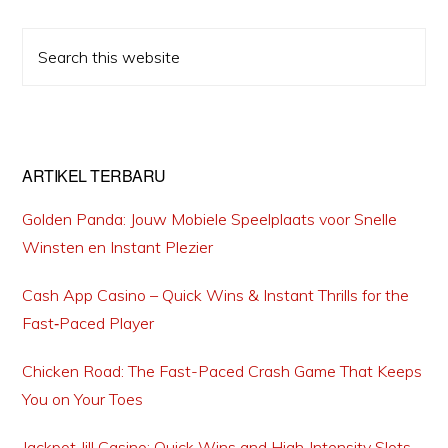
Primary
Search
Sidebar
this
website
ARTIKEL TERBARU
Golden Panda: Jouw Mobiele Speelplaats voor Snelle
Winsten en Instant Plezier
Cash App Casino – Quick Wins & Instant Thrills for the
Fast‑Paced Player
Chicken Road: The Fast-Paced Crash Game That Keeps
PRIVACY POLICY
DISCLAIMER
PARTNER
KONTAK KAMI
You on Your Toes
Jackpot Jill Casino: Quick Wins and High‑Intensity Slots