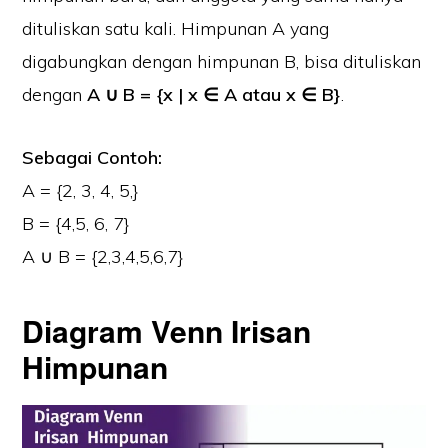
dituliskan satu kali. Himpunan A yang
digabungkan dengan himpunan B, bisa dituliskan
dengan
A ∪ B = {x | x ∈ A atau x ∈ B}
.
Sebagai Contoh:
A = {2, 3, 4, 5,}
B = {4,5, 6, 7}
A ∪ B = {2,3,4,5,6,7}
Diagram Venn Irisan
Himpunan