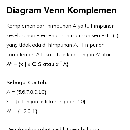
Diagram Venn Komplemen
Komplemen dari himpunan A yaitu himpunan
keseluruhan elemen dari himpunan semesta (s),
yang tidak ada di himpunan A. Himpunan
komplemen A bisa dituliskan dengan A’ atau
c
A
= {x | x ∈ S atau x Ï A}
.
Sebagai Contoh:
A = {5,6,7,8,9,10}
S = {bilangan asli kurang dari 10}
c
A
= {1,2,3,4,}
Demikianlah sobat, sedikit pembahasan