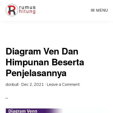
Skip
Skip
MENU
to
to
main
primary
RUMUSHITUNG.COM
Rumus
content
sidebar
Matematika,
Fisika,
Diagram Ven Dan
Kimia,
Biologi,
Himpunan Beserta
dan
Penjelasannya
Excel
donbull
·
Dec 2, 2021
·
Leave a Comment