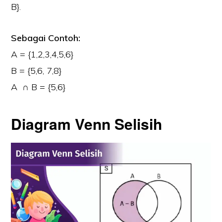
B}.
Sebagai Contoh:
A = {1,2,3,4,5,6}
B = {5,6, 7,8}
A ∩ B = {5,6}
Diagram Venn Selisih