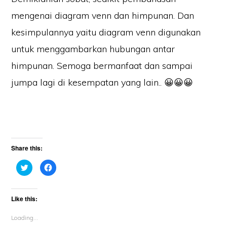
mengenai diagram venn dan himpunan. Dan
kesimpulannya yaitu diagram venn digunakan
untuk menggambarkan hubungan antar
himpunan. Semoga bermanfaat dan sampai
jumpa lagi di kesempatan yang lain.. 😀😀😀
Share this:
C
C
l
l
i
i
c
c
k
k
t
t
Like this:
o
o
s
s
h
h
Loading...
a
a
r
r