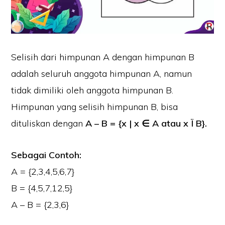
Selisih dari himpunan A dengan himpunan B
adalah seluruh anggota himpunan A, namun
tidak dimiliki oleh anggota himpunan B.
Himpunan yang selisih himpunan B, bisa
dituliskan dengan
A – B = {x | x ∈ A atau x Ï B}.
Sebagai Contoh:
A = {2,3,4,5,6,7}
B = {4,5,7,12,5}
A – B = {2,3,6}