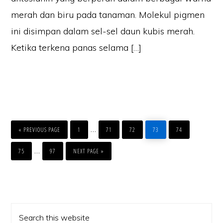
merah dan biru pada tanaman. Molekul pigmen
ini disimpan dalam sel-sel daun kubis merah.
Ketika terkena panas selama […]
PAGE
PAGE
PAGE
PAGE
PAGE
…
« PREVIOUS PAGE
1
71
72
73
74
PAGE
PAGE
…
75
97
NEXT PAGE »
Primary
Search