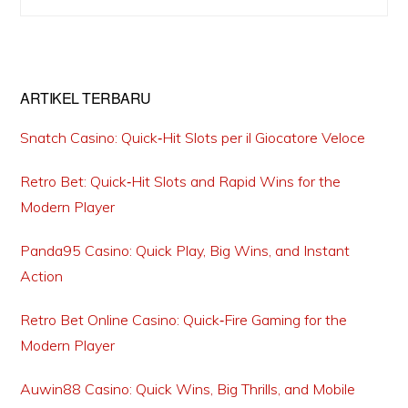
Sidebar
this
website
ARTIKEL TERBARU
Snatch Casino: Quick‑Hit Slots per il Giocatore Veloce
Retro Bet: Quick‑Hit Slots and Rapid Wins for the
Modern Player
Panda95 Casino: Quick Play, Big Wins, and Instant
Action
Retro Bet Online Casino: Quick‑Fire Gaming for the
Modern Player
Auwin88 Casino: Quick Wins, Big Thrills, and Mobile