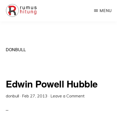
Skip
Skip
MENU
to
to
main
primary
RUMUSHITUNG.COM
Rumus
content
sidebar
Matematika,
Fisika,
DONBULL
Kimia,
Biologi,
dan
Excel
Edwin Powell Hubble
donbull
·
Feb 27, 2013
·
Leave a Comment