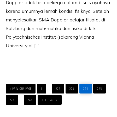
Doppler tidak bisa bekerja dalam bisnis ayahnya
karena umumnya lemah kondisi fisiknya. Setelah
menyelesaikan SMA Doppler belajar filsafat di
Salzburg dan matematika dan fisika di k. k.
Polytechnisches Institut (sekarang Vienna
University of […]
PAGE
PAGE
PAGE
PAGE
PAGE
…
« PREVIOUS PAGE
1
222
223
224
225
PAGE
PAGE
…
226
248
NEXT PAGE »