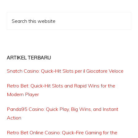
Primary
Search
Sidebar
this
website
ARTIKEL TERBARU
Snatch Casino: Quick‑Hit Slots per il Giocatore Veloce
Retro Bet: Quick‑Hit Slots and Rapid Wins for the
Modern Player
Panda95 Casino: Quick Play, Big Wins, and Instant
Action
Retro Bet Online Casino: Quick‑Fire Gaming for the