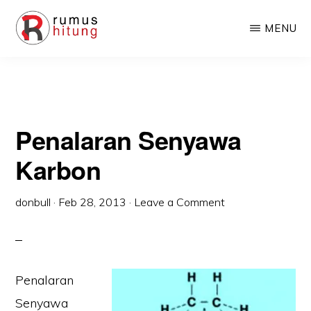
Skip
Skip
MENU
to
to
main
primary
RUMUSHITUNG.COM
Rumus
content
sidebar
Matematika,
Fisika,
Penalaran Senyawa
Kimia,
Biologi,
Karbon
dan
Excel
donbull
·
Feb 28, 2013
·
Leave a Comment
Penalaran
Senyawa