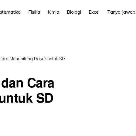
atematika
Fisika
Kimia
Biologi
Excel
Tanya Jawab
ara Menghitung Dasar untuk SD
 dan Cara
untuk SD