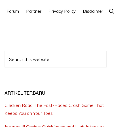
Show
Forum
Partner
Privacy Policy
Disclaimer
Search
Primary
Search
Sidebar
this
website
ARTIKEL TERBARU
Chicken Road: The Fast-Paced Crash Game That
Keeps You on Your Toes
Jackpot Jill Casino: Quick Wins and High‑Intensity