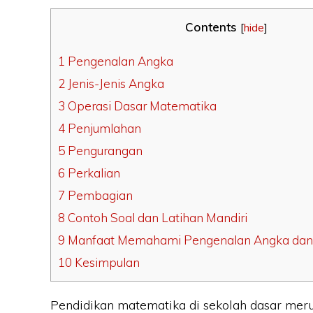
Contents
[
hide
]
1 Pengenalan Angka
2 Jenis-Jenis Angka
3 Operasi Dasar Matematika
4 Penjumlahan
5 Pengurangan
6 Perkalian
7 Pembagian
8 Contoh Soal dan Latihan Mandiri
9 Manfaat Memahami Pengenalan Angka dan 
10 Kesimpulan
Pendidikan matematika di sekolah dasar mer