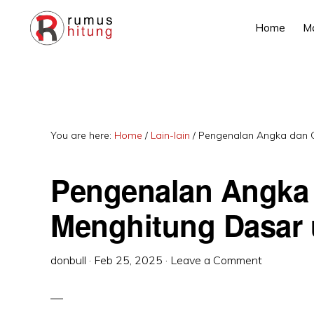
Skip
Skip
Skip
Home
M
to
to
to
primary
main
primary
RUMUSHITUNG.COM
Rumus
navigation
content
sidebar
Matematika,
Fisika,
Kimia,
You are here:
Home
/
Lain-lain
/
Pengenalan Angka dan C
Biologi,
Pengenalan Angka
dan
Excel
Menghitung Dasar 
donbull
·
Feb 25, 2025
·
Leave a Comment