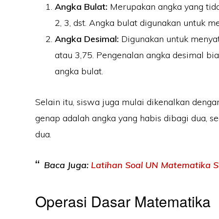
Angka Bulat:
Merupakan angka yang tidak
2, 3, dst. Angka bulat digunakan untuk m
Angka Desimal:
Digunakan untuk menyatak
atau 3,75. Pengenalan angka desimal bi
angka bulat.
Selain itu, siswa juga mulai dikenalkan denga
genap adalah angka yang habis dibagi dua, se
dua.
Baca Juga:
Latihan Soal UN Matematika 
Operasi Dasar Matematika