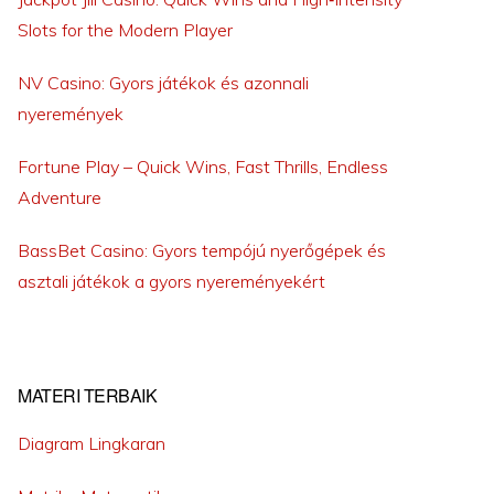
Slots for the Modern Player
NV Casino: Gyors játékok és azonnali
nyeremények
Fortune Play – Quick Wins, Fast Thrills, Endless
Adventure
BassBet Casino: Gyors tempójú nyerőgépek és
asztali játékok a gyors nyereményekért
MATERI TERBAIK
Diagram Lingkaran