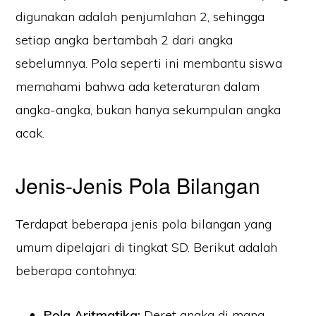
digunakan adalah penjumlahan 2, sehingga
setiap angka bertambah 2 dari angka
sebelumnya. Pola seperti ini membantu siswa
memahami bahwa ada keteraturan dalam
angka-angka, bukan hanya sekumpulan angka
acak.
Jenis-Jenis Pola Bilangan
Terdapat beberapa jenis pola bilangan yang
umum dipelajari di tingkat SD. Berikut adalah
beberapa contohnya:
Pola Aritmatika:
Deret angka di mana