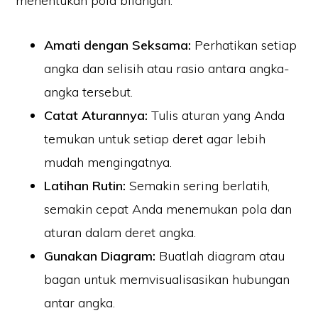
menentukan pola bilangan:
Amati dengan Seksama:
Perhatikan setiap
angka dan selisih atau rasio antara angka-
angka tersebut.
Catat Aturannya:
Tulis aturan yang Anda
temukan untuk setiap deret agar lebih
mudah mengingatnya.
Latihan Rutin:
Semakin sering berlatih,
semakin cepat Anda menemukan pola dan
aturan dalam deret angka.
Gunakan Diagram:
Buatlah diagram atau
bagan untuk memvisualisasikan hubungan
antar angka.