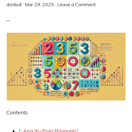
donbull
·
Mar 29, 2025
·
Leave a Comment
Contents
1 Apa Itu Pola Bilangan?