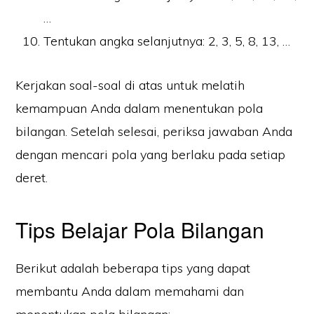
…
Tentukan angka selanjutnya: 2, 3, 5, 8, 13, …
Kerjakan soal-soal di atas untuk melatih
kemampuan Anda dalam menentukan pola
bilangan. Setelah selesai, periksa jawaban Anda
dengan mencari pola yang berlaku pada setiap
deret.
Tips Belajar Pola Bilangan
Berikut adalah beberapa tips yang dapat
membantu Anda dalam memahami dan