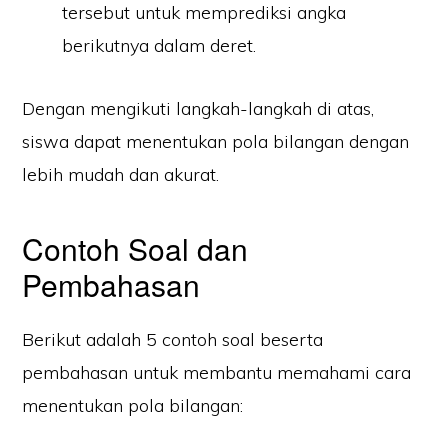
tersebut untuk memprediksi angka
berikutnya dalam deret.
Dengan mengikuti langkah-langkah di atas,
siswa dapat menentukan pola bilangan dengan
lebih mudah dan akurat.
Contoh Soal dan
Pembahasan
Berikut adalah 5 contoh soal beserta
pembahasan untuk membantu memahami cara
menentukan pola bilangan: