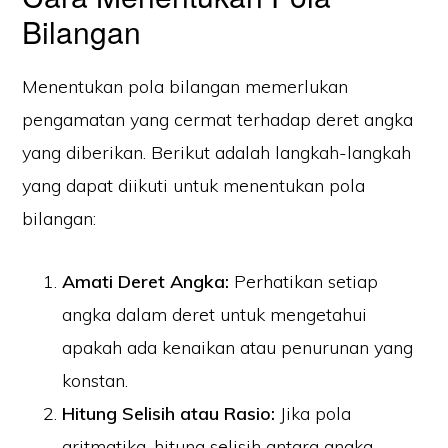
Bilangan
Menentukan pola bilangan memerlukan
pengamatan yang cermat terhadap deret angka
yang diberikan. Berikut adalah langkah-langkah
yang dapat diikuti untuk menentukan pola
bilangan:
Amati Deret Angka:
Perhatikan setiap
angka dalam deret untuk mengetahui
apakah ada kenaikan atau penurunan yang
konstan.
Hitung Selisih atau Rasio:
Jika pola
aritmatika, hitung selisih antara angka-