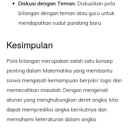
Diskusi dengan Teman:
Diskusikan pola
bilangan dengan teman atau guru untuk
mendapatkan sudut pandang baru.
Kesimpulan
Pola bilangan merupakan salah satu konsep
penting dalam Matematika yang membantu
siswa mengasah kemampuan berpikir logis dan
memecahkan masalah. Dengan mengenali
aturan yang menghubungkan deret angka, kita
dapat memprediksi angka berikutnya dan
memahami keteraturan dalam angka.