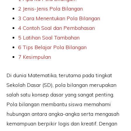
2 Jenis-Jenis Pola Bilangan
3 Cara Menentukan Pola Bilangan
4 Contoh Soal dan Pembahasan
5 Latihan Soal Tambahan
6 Tips Belajar Pola Bilangan
7 Kesimpulan
Di dunia Matematika, terutama pada tingkat
Sekolah Dasar (SD), pola bilangan merupakan
salah satu konsep dasar yang sangat penting.
Pola bilangan membantu siswa memahami
hubungan antara angka-angka serta mengasah
kemampuan berpikir logis dan kreatif. Dengan