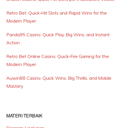
Retro Bet: Quick‑Hit Slots and Rapid Wins for the
Modern Player
Panda95 Casino: Quick Play, Big Wins, and Instant
Action
Retro Bet Online Casino: Quick‑Fire Gaming for the
Modern Player
Auwin88 Casino: Quick Wins, Big Thrills, and Mobile
Mastery
MATERI TERBAIK