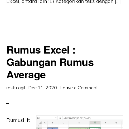
Excel, antara lain :1) Kategorikan teks dengan […]
Rumus Excel :
Gabungan Rumus
Average
restu agil
·
Dec 11, 2020
·
Leave a Comment
RumusHit