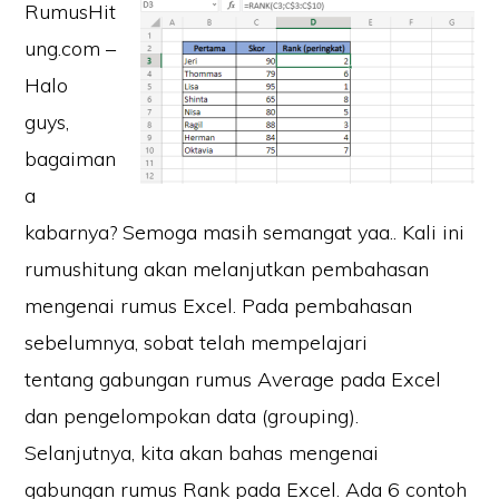
RumusHit
ung.com –
Halo
guys,
bagaiman
a
kabarnya? Semoga masih semangat yaa.. Kali ini
rumushitung akan melanjutkan pembahasan
mengenai rumus Excel. Pada pembahasan
sebelumnya, sobat telah mempelajari
tentang gabungan rumus Average pada Excel
dan pengelompokan data (grouping).
Selanjutnya, kita akan bahas mengenai
gabungan rumus Rank pada Excel. Ada 6 contoh