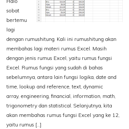
Halo
sobat
bertemu
lagi
dengan rumushitung. Kali ini rumushitung akan
membahas lagi materi rumus Excel. Masih
dengan jenis rumus Excel, yaitu rumus fungsi
Excel. Rumus fungsi yang sudah di bahas
sebelumnya, antara lain fungsi logika, date and
time, lookup and reference, text, dynamic
array, engineering, financial, information, math,
trigonometry dan statistical. Selanjutnya, kita
akan membahas rumus fungsi Excel yang ke 12,
yaitu rumus […]