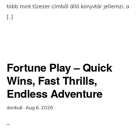
több mint tízezer címből álló könyvtár jellemzi, a
[…]
Fortune Play – Quick
Wins, Fast Thrills,
Endless Adventure
donbull
·
Aug 6, 2026
·