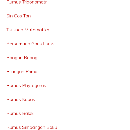
Rumus Trigonometri
Sin Cos Tan
Turunan Matematika
Persamaan Garis Lurus
Bangun Ruang
Bilangan Prima
Rumus Phytagoras
Rumus Kubus
Rumus Balok
Rumus Simpangan Baku