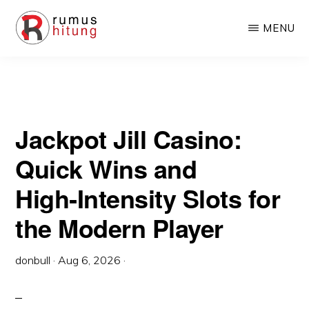
Skip
Skip
MENU
to
to
main
primary
RUMUSHITUNG.COM
Rumus
content
sidebar
Matematika,
Fisika,
Jackpot Jill Casino:
Kimia,
Biologi,
Quick Wins and
dan
High‑Intensity Slots for
Excel
the Modern Player
donbull
·
Aug 6, 2026
·